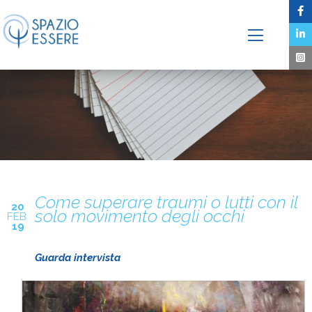
Come superare traumi o lutti con il
20
solo movimento degli occhi
FEB
19
Guarda intervista